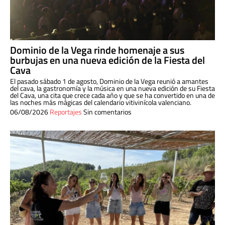
Dominio de la Vega rinde homenaje a sus
burbujas en una nueva edición de la Fiesta del
Cava
El pasado sábado 1 de agosto, Dominio de la Vega reunió a amantes
del cava, la gastronomía y la música en una nueva edición de su Fiesta
del Cava, una cita que crece cada año y que se ha convertido en una de
las noches más mágicas del calendario vitivinícola valenciano.
06/08/2026
Reportajes
Sin comentarios