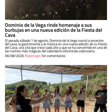
Dominio de la Vega rinde homenaje a sus
burbujas en una nueva edición de la Fiesta del
Cava
El pasado sábado 1 de agosto, Dominio de la Vega reunió a amantes
del cava, la gastronomía y la música en una nueva edición de su Fiesta
del Cava, una cita que crece cada año y que se ha convertido en una de
las noches más mágicas del calendario vitivinícola valenciano.
06/08/2026
Reportajes
Sin comentarios