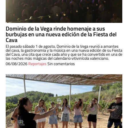
Dominio de la Vega rinde homenaje a sus
burbujas en una nueva edición de la Fiesta del
Cava
El pasado sábado 1 de agosto, Dominio de la Vega reunió a amantes
del cava, la gastronomía y la música en una nueva edición de su Fiesta
del Cava, una cita que crece cada año y que se ha convertido en una de
las noches más mágicas del calendario vitivinícola valenciano.
06/08/2026
Reportajes
Sin comentarios