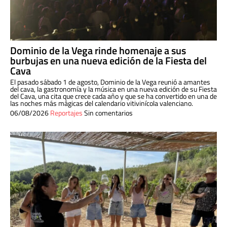
Dominio de la Vega rinde homenaje a sus
burbujas en una nueva edición de la Fiesta del
Cava
El pasado sábado 1 de agosto, Dominio de la Vega reunió a amantes
del cava, la gastronomía y la música en una nueva edición de su Fiesta
del Cava, una cita que crece cada año y que se ha convertido en una de
las noches más mágicas del calendario vitivinícola valenciano.
06/08/2026
Reportajes
Sin comentarios