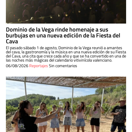
Dominio de la Vega rinde homenaje a sus
burbujas en una nueva edición de la Fiesta del
Cava
El pasado sábado 1 de agosto, Dominio de la Vega reunió a amantes
del cava, la gastronomía y la música en una nueva edición de su Fiesta
del Cava, una cita que crece cada año y que se ha convertido en una de
las noches más mágicas del calendario vitivinícola valenciano.
06/08/2026
Reportajes
Sin comentarios