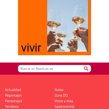
Actualidad
Rutas
Reportajes
Zona DO
Personajes
Vinos y más
Territorio
Gastronomía