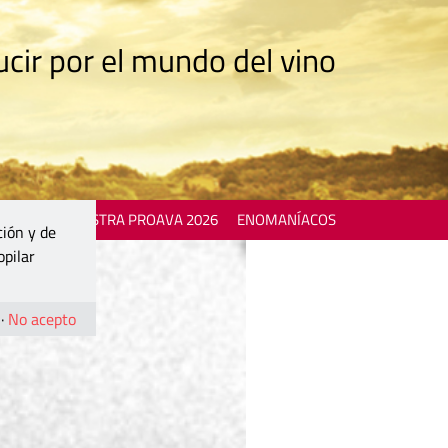
cir por el mundo del vino
 EVENTS
MOSTRA PROAVA 2026
ENOMANÍACOS
ción y de
opilar
·
No acepto