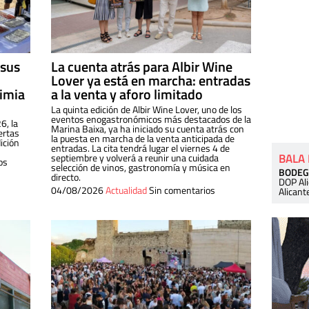
 sus
La cuenta atrás para Albir Wine
Lover ya está en marcha: entradas
dimia
a la venta y aforo limitado
La quinta edición de Albir Wine Lover, uno de los
eventos enogastronómicos más destacados de la
6, la
Marina Baixa, ya ha iniciado su cuenta atrás con
ertas
la puesta en marcha de la venta anticipada de
ición
entradas. La cita tendrá lugar el viernes 4 de
BALA
septiembre y volverá a reunir una cuidada
os
selección de vinos, gastronomía y música en
BODEG
directo.
DOP Al
04/08/2026
Actualidad
Sin comentarios
Alicant