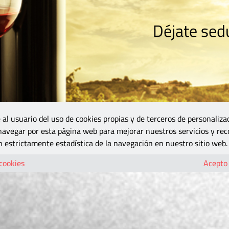
Déjate sedu
RISMO
ZONA DO
VINOS Y MÁS
GASTRONOMÍA
BLOGS
5B
 al usuario del uso de cookies propias y de terceros de personaliza
 navegar por esta página web para mejorar nuestros servicios y rec
 estrictamente estadística de la navegación en nuestro sitio web.
 cookies
Acepto