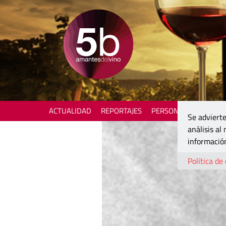
ACTUALIDAD
REPORTAJES
PERSONAJES
ENOTU
Se advierte
análisis al
información
Política de