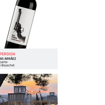
 PERDIDA
AS ARRÁEZ
icante
e Bouschet