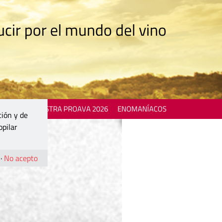
cir por el mundo del vino
 EVENTS
MOSTRA PROAVA 2026
ENOMANÍACOS
ción y de
opilar
·
No acepto