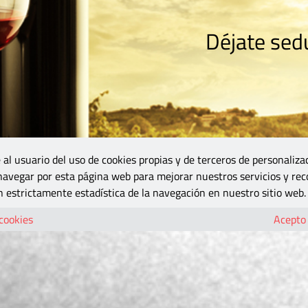
Déjate sedu
RISMO
ZONA DO
VINOS Y MÁS
GASTRONOMÍA
BLOGS
5B
 al usuario del uso de cookies propias y de terceros de personaliza
 navegar por esta página web para mejorar nuestros servicios y rec
 estrictamente estadística de la navegación en nuestro sitio web.
 cookies
Acepto