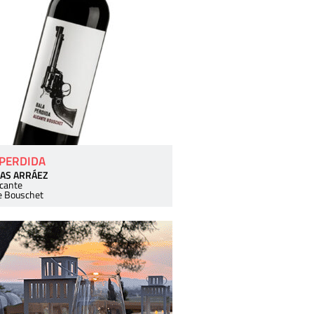
 PERDIDA
AS ARRÁEZ
icante
e Bouschet