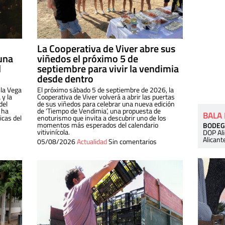
La Cooperativa de Viver abre sus
una
viñedos el próximo 5 de
l
septiembre para vivir la vendimia
desde dentro
 la Vega
El próximo sábado 5 de septiembre de 2026, la
 y la
Cooperativa de Viver volverá a abrir las puertas
del
de sus viñedos para celebrar una nueva edición
 ha
de ‘Tiempo de Vendimia’, una propuesta de
BALA
cas del
enoturismo que invita a descubrir uno de los
momentos más esperados del calendario
BODEG
vitivinícola.
DOP Al
Alicant
05/08/2026
Actualidad
Sin comentarios