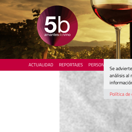
ACTUALIDAD
REPORTAJES
PERSONAJES
ENOTU
Se advierte
análisis al
información
Política de