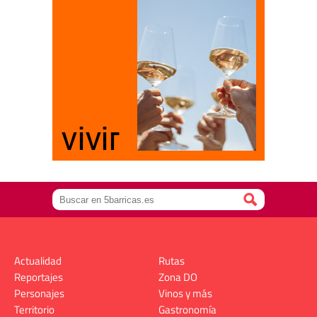
Actualidad
Rutas
Reportajes
Zona DO
Personajes
Vinos y más
Territorio
Gastronomía