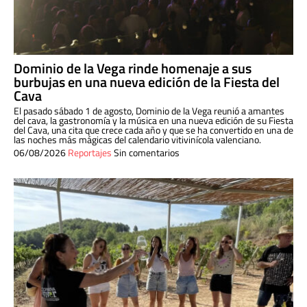
Dominio de la Vega rinde homenaje a sus
burbujas en una nueva edición de la Fiesta del
Cava
El pasado sábado 1 de agosto, Dominio de la Vega reunió a amantes
del cava, la gastronomía y la música en una nueva edición de su Fiesta
del Cava, una cita que crece cada año y que se ha convertido en una de
las noches más mágicas del calendario vitivinícola valenciano.
06/08/2026
Reportajes
Sin comentarios