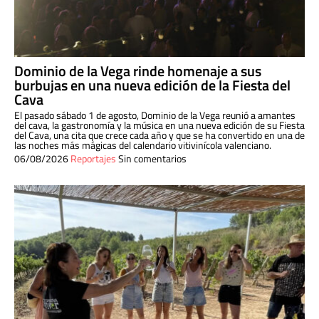
Dominio de la Vega rinde homenaje a sus
burbujas en una nueva edición de la Fiesta del
Cava
El pasado sábado 1 de agosto, Dominio de la Vega reunió a amantes
del cava, la gastronomía y la música en una nueva edición de su Fiesta
del Cava, una cita que crece cada año y que se ha convertido en una de
las noches más mágicas del calendario vitivinícola valenciano.
06/08/2026
Reportajes
Sin comentarios