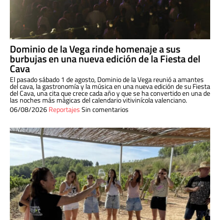
Dominio de la Vega rinde homenaje a sus
burbujas en una nueva edición de la Fiesta del
Cava
El pasado sábado 1 de agosto, Dominio de la Vega reunió a amantes
del cava, la gastronomía y la música en una nueva edición de su Fiesta
del Cava, una cita que crece cada año y que se ha convertido en una de
las noches más mágicas del calendario vitivinícola valenciano.
06/08/2026
Reportajes
Sin comentarios