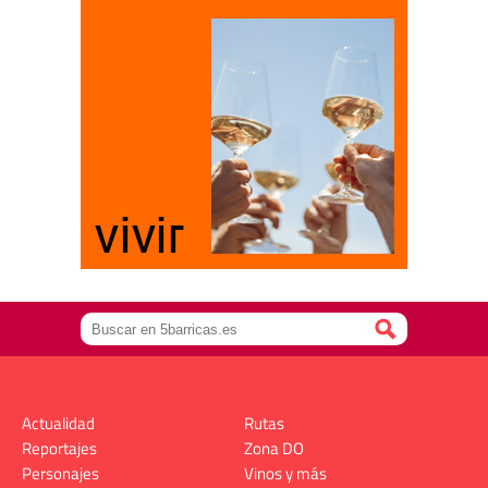
Actualidad
Rutas
Reportajes
Zona DO
Personajes
Vinos y más