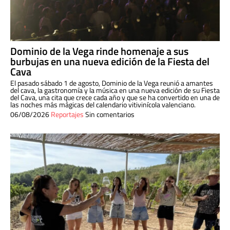
Dominio de la Vega rinde homenaje a sus
burbujas en una nueva edición de la Fiesta del
Cava
El pasado sábado 1 de agosto, Dominio de la Vega reunió a amantes
del cava, la gastronomía y la música en una nueva edición de su Fiesta
del Cava, una cita que crece cada año y que se ha convertido en una de
las noches más mágicas del calendario vitivinícola valenciano.
06/08/2026
Reportajes
Sin comentarios