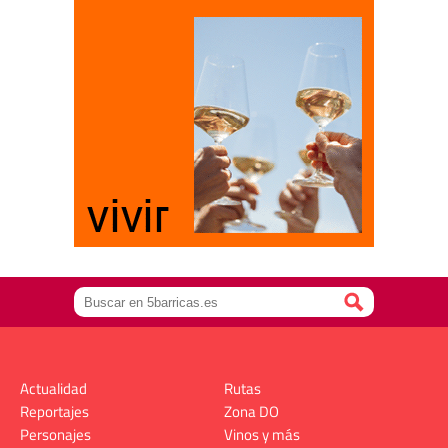
Actualidad
Rutas
Reportajes
Zona DO
Personajes
Vinos y más