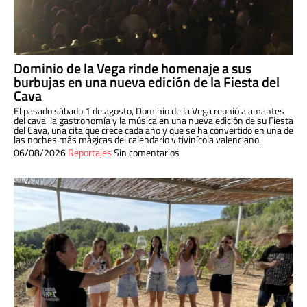
Dominio de la Vega rinde homenaje a sus
burbujas en una nueva edición de la Fiesta del
Cava
El pasado sábado 1 de agosto, Dominio de la Vega reunió a amantes
del cava, la gastronomía y la música en una nueva edición de su Fiesta
del Cava, una cita que crece cada año y que se ha convertido en una de
las noches más mágicas del calendario vitivinícola valenciano.
06/08/2026
Reportajes
Sin comentarios