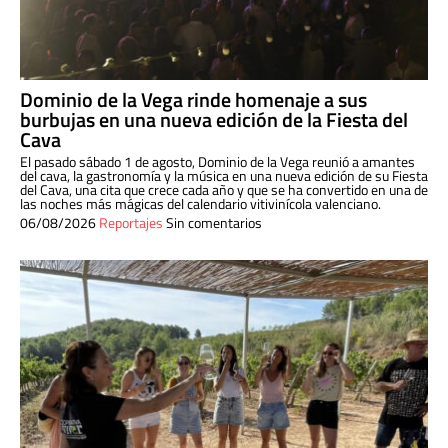
Dominio de la Vega rinde homenaje a sus
burbujas en una nueva edición de la Fiesta del
Cava
El pasado sábado 1 de agosto, Dominio de la Vega reunió a amantes
del cava, la gastronomía y la música en una nueva edición de su Fiesta
del Cava, una cita que crece cada año y que se ha convertido en una de
las noches más mágicas del calendario vitivinícola valenciano.
06/08/2026
Reportajes
Sin comentarios