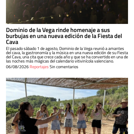
Dominio de la Vega rinde homenaje a sus
burbujas en una nueva edición de la Fiesta del
Cava
El pasado sábado 1 de agosto, Dominio de la Vega reunió a amantes
del cava, la gastronomía y la música en una nueva edición de su Fiesta
del Cava, una cita que crece cada año y que se ha convertido en una de
las noches más mágicas del calendario vitivinícola valenciano.
06/08/2026
Reportajes
Sin comentarios