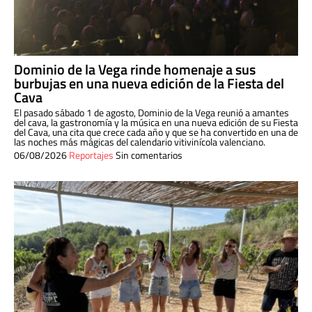
Dominio de la Vega rinde homenaje a sus
burbujas en una nueva edición de la Fiesta del
Cava
El pasado sábado 1 de agosto, Dominio de la Vega reunió a amantes
del cava, la gastronomía y la música en una nueva edición de su Fiesta
del Cava, una cita que crece cada año y que se ha convertido en una de
las noches más mágicas del calendario vitivinícola valenciano.
06/08/2026
Reportajes
Sin comentarios