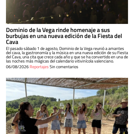
Dominio de la Vega rinde homenaje a sus
burbujas en una nueva edición de la Fiesta del
Cava
El pasado sábado 1 de agosto, Dominio de la Vega reunió a amantes
del cava, la gastronomía y la música en una nueva edición de su Fiesta
del Cava, una cita que crece cada año y que se ha convertido en una de
las noches más mágicas del calendario vitivinícola valenciano.
06/08/2026
Reportajes
Sin comentarios