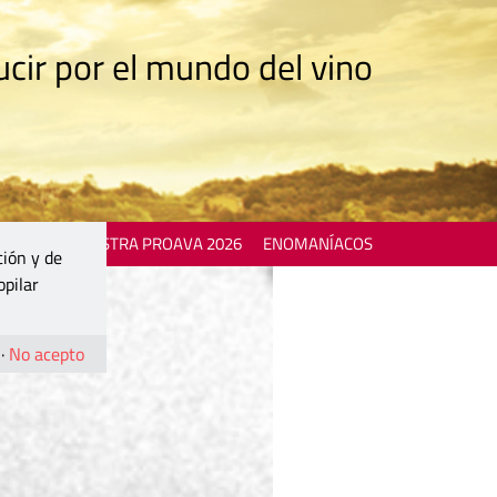
cir por el mundo del vino
 EVENTS
MOSTRA PROAVA 2026
ENOMANÍACOS
ción y de
opilar
·
No acepto