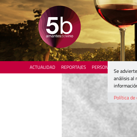
ACTUALIDAD
REPORTAJES
PERSONAJES
ENOTU
Se advierte
análisis al
información
Política de