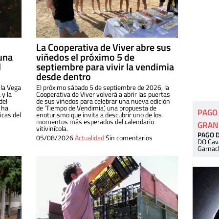
La Cooperativa de Viver abre sus
una
viñedos el próximo 5 de
l
septiembre para vivir la vendimia
desde dentro
 la Vega
El próximo sábado 5 de septiembre de 2026, la
 y la
Cooperativa de Viver volverá a abrir las puertas
del
de sus viñedos para celebrar una nueva edición
 ha
de ‘Tiempo de Vendimia’, una propuesta de
PAGO
cas del
enoturismo que invita a descubrir uno de los
momentos más esperados del calendario
GRAN
vitivinícola.
PAGO 
05/08/2026
Actualidad
Sin comentarios
DO Cav
Garnac