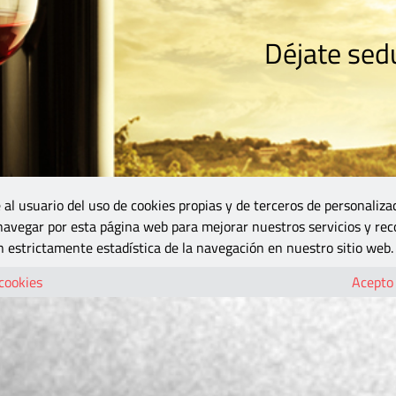
Déjate sedu
RISMO
ZONA DO
VINOS Y MÁS
GASTRONOMÍA
BLOGS
5B
 al usuario del uso de cookies propias y de terceros de personaliza
 navegar por esta página web para mejorar nuestros servicios y rec
 estrictamente estadística de la navegación en nuestro sitio web.
 cookies
Acepto