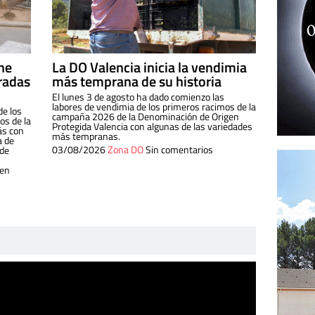
ine
La DO Valencia inicia la vendimia
radas
más temprana de su historia
El lunes 3 de agosto ha dado comienzo las
labores de vendimia de los primeros racimos de la
de los
campaña 2026 de la Denominación de Origen
s de la
Protegida Valencia con algunas de las variedades
ás con
más tempranas.
a de
03/08/2026
Zona DO
Sin comentarios
 de
 en