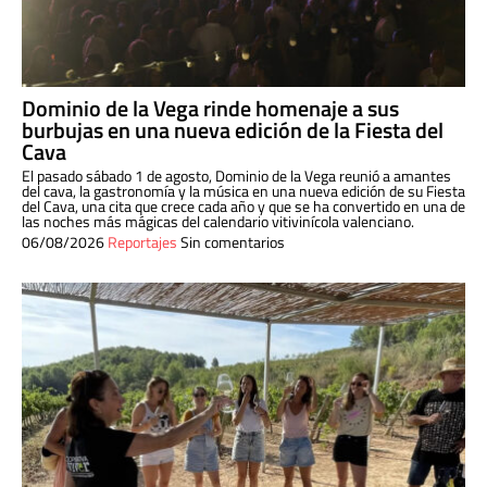
Dominio de la Vega rinde homenaje a sus
burbujas en una nueva edición de la Fiesta del
Cava
El pasado sábado 1 de agosto, Dominio de la Vega reunió a amantes
del cava, la gastronomía y la música en una nueva edición de su Fiesta
del Cava, una cita que crece cada año y que se ha convertido en una de
las noches más mágicas del calendario vitivinícola valenciano.
06/08/2026
Reportajes
Sin comentarios