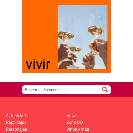
Actualidad
Rutas
Reportajes
Zona DO
Personajes
Vinos y más