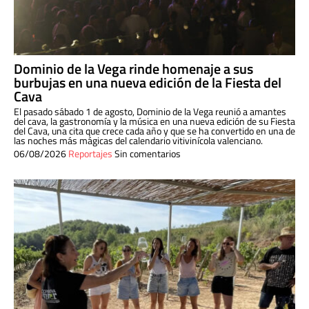
Dominio de la Vega rinde homenaje a sus
burbujas en una nueva edición de la Fiesta del
Cava
El pasado sábado 1 de agosto, Dominio de la Vega reunió a amantes
del cava, la gastronomía y la música en una nueva edición de su Fiesta
del Cava, una cita que crece cada año y que se ha convertido en una de
las noches más mágicas del calendario vitivinícola valenciano.
06/08/2026
Reportajes
Sin comentarios