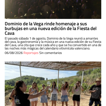
Dominio de la Vega rinde homenaje a sus
burbujas en una nueva edición de la Fiesta del
Cava
El pasado sábado 1 de agosto, Dominio de la Vega reunió a amantes
del cava, la gastronomía y la música en una nueva edición de su Fiesta
del Cava, una cita que crece cada año y que se ha convertido en una de
las noches más mágicas del calendario vitivinícola valenciano.
06/08/2026
Reportajes
Sin comentarios