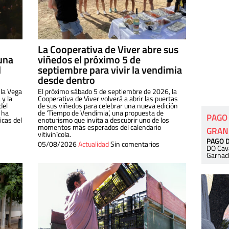
La Cooperativa de Viver abre sus
una
viñedos el próximo 5 de
l
septiembre para vivir la vendimia
desde dentro
 la Vega
El próximo sábado 5 de septiembre de 2026, la
 y la
Cooperativa de Viver volverá a abrir las puertas
del
de sus viñedos para celebrar una nueva edición
 ha
de ‘Tiempo de Vendimia’, una propuesta de
PAGO
cas del
enoturismo que invita a descubrir uno de los
momentos más esperados del calendario
GRAN
vitivinícola.
PAGO 
05/08/2026
Actualidad
Sin comentarios
DO Cav
Garnac