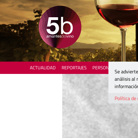
ACTUALIDAD
REPORTAJES
PERSONAJES
ENOTU
Se advierte
análisis al
información
Política de