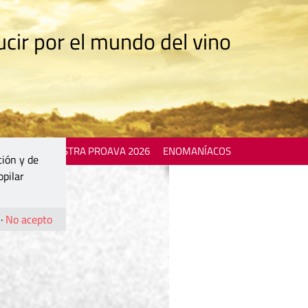
cir por el mundo del vino
 EVENTS
MOSTRA PROAVA 2026
ENOMANÍACOS
ción y de
opilar
·
No acepto