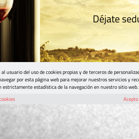
Déjate sedu
RISMO
ZONA DO
VINOS Y MÁS
GASTRONOMÍA
BLOGS
5B
 al usuario del uso de cookies propias y de terceros de personaliza
 navegar por esta página web para mejorar nuestros servicios y rec
 estrictamente estadística de la navegación en nuestro sitio web.
 cookies
Acepto