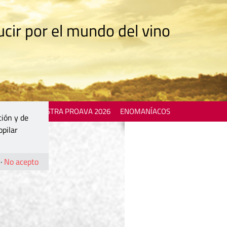
cir por el mundo del vino
 EVENTS
MOSTRA PROAVA 2026
ENOMANÍACOS
ción y de
opilar
·
No acepto