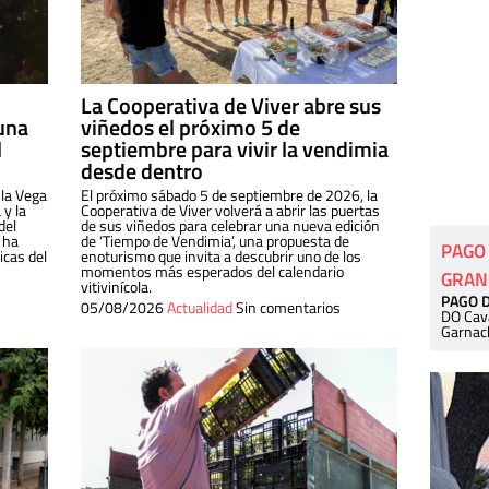
La Cooperativa de Viver abre sus
una
viñedos el próximo 5 de
l
septiembre para vivir la vendimia
desde dentro
 la Vega
El próximo sábado 5 de septiembre de 2026, la
 y la
Cooperativa de Viver volverá a abrir las puertas
del
de sus viñedos para celebrar una nueva edición
 ha
de ‘Tiempo de Vendimia’, una propuesta de
PAGO
cas del
enoturismo que invita a descubrir uno de los
momentos más esperados del calendario
GRAN
vitivinícola.
PAGO 
05/08/2026
Actualidad
Sin comentarios
DO Cav
Garnac