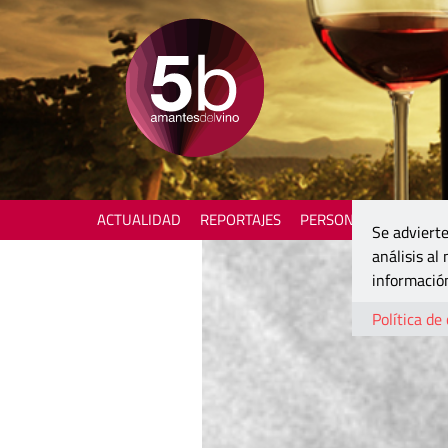
ACTUALIDAD
REPORTAJES
PERSONAJES
ENOTU
Se advierte
análisis al
información
Política de