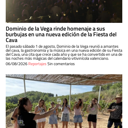
Dominio de la Vega rinde homenaje a sus
burbujas en una nueva edición de la Fiesta del
Cava
El pasado sábado 1 de agosto, Dominio de la Vega reunió a amantes
del cava, la gastronomía y la música en una nueva edición de su Fiesta
del Cava, una cita que crece cada año y que se ha convertido en una de
las noches más mágicas del calendario vitivinícola valenciano.
06/08/2026
Reportajes
Sin comentarios