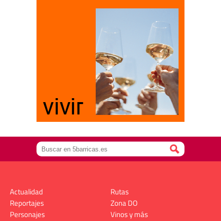
Actualidad
Rutas
Reportajes
Zona DO
Personajes
Vinos y más