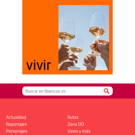
Actualidad
Rutas
Reportajes
Zona DO
Personajes
Vinos y más