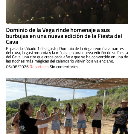
Dominio de la Vega rinde homenaje a sus
burbujas en una nueva edición de la Fiesta del
Cava
El pasado sábado 1 de agosto, Dominio de la Vega reunió a amantes
del cava, la gastronomía y la música en una nueva edición de su Fiesta
del Cava, una cita que crece cada año y que se ha convertido en una de
las noches más mágicas del calendario vitivinícola valenciano.
06/08/2026
Reportajes
Sin comentarios