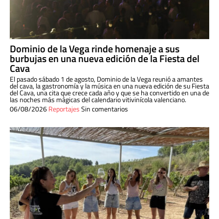
Dominio de la Vega rinde homenaje a sus
burbujas en una nueva edición de la Fiesta del
Cava
El pasado sábado 1 de agosto, Dominio de la Vega reunió a amantes
del cava, la gastronomía y la música en una nueva edición de su Fiesta
del Cava, una cita que crece cada año y que se ha convertido en una de
las noches más mágicas del calendario vitivinícola valenciano.
06/08/2026
Reportajes
Sin comentarios