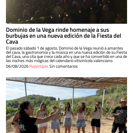
Dominio de la Vega rinde homenaje a sus
burbujas en una nueva edición de la Fiesta del
Cava
El pasado sábado 1 de agosto, Dominio de la Vega reunió a amantes
del cava, la gastronomía y la música en una nueva edición de su Fiesta
del Cava, una cita que crece cada año y que se ha convertido en una de
las noches más mágicas del calendario vitivinícola valenciano.
06/08/2026
Reportajes
Sin comentarios