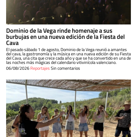
Dominio de la Vega rinde homenaje a sus
burbujas en una nueva edición de la Fiesta del
Cava
El pasado sábado 1 de agosto, Dominio de la Vega reunió a amantes
del cava, la gastronomía y la música en una nueva edición de su Fiesta
del Cava, una cita que crece cada año y que se ha convertido en una de
las noches más mágicas del calendario vitivinícola valenciano.
06/08/2026
Reportajes
Sin comentarios