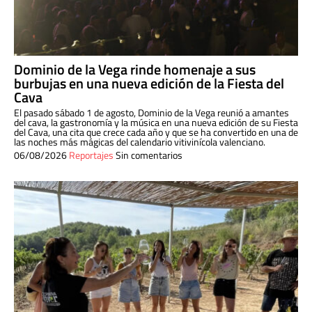
Dominio de la Vega rinde homenaje a sus
burbujas en una nueva edición de la Fiesta del
Cava
El pasado sábado 1 de agosto, Dominio de la Vega reunió a amantes
del cava, la gastronomía y la música en una nueva edición de su Fiesta
del Cava, una cita que crece cada año y que se ha convertido en una de
las noches más mágicas del calendario vitivinícola valenciano.
06/08/2026
Reportajes
Sin comentarios