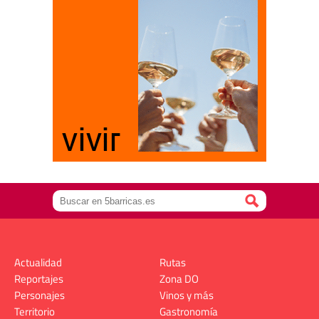
Actualidad
Rutas
Reportajes
Zona DO
Personajes
Vinos y más
Territorio
Gastronomía