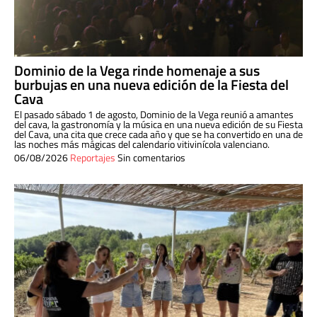
Dominio de la Vega rinde homenaje a sus
burbujas en una nueva edición de la Fiesta del
Cava
El pasado sábado 1 de agosto, Dominio de la Vega reunió a amantes
del cava, la gastronomía y la música en una nueva edición de su Fiesta
del Cava, una cita que crece cada año y que se ha convertido en una de
las noches más mágicas del calendario vitivinícola valenciano.
06/08/2026
Reportajes
Sin comentarios