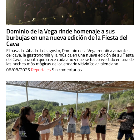
Dominio de la Vega rinde homenaje a sus
burbujas en una nueva edición de la Fiesta del
Cava
El pasado sábado 1 de agosto, Dominio de la Vega reunió a amantes
del cava, la gastronomía y la música en una nueva edición de su Fiesta
del Cava, una cita que crece cada año y que se ha convertido en una de
las noches más mágicas del calendario vitivinícola valenciano.
06/08/2026
Reportajes
Sin comentarios