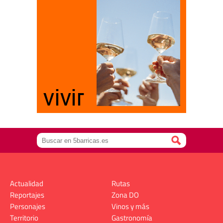
Actualidad
Rutas
Reportajes
Zona DO
Personajes
Vinos y más
Territorio
Gastronomía