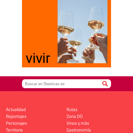
Actualidad
Rutas
Reportajes
Zona DO
Personajes
Vinos y más
Territorio
Gastronomía