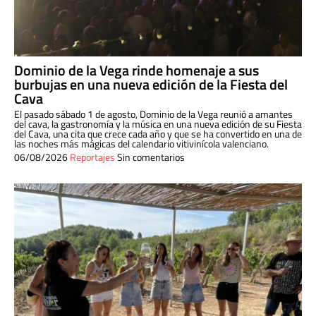
Dominio de la Vega rinde homenaje a sus
burbujas en una nueva edición de la Fiesta del
Cava
El pasado sábado 1 de agosto, Dominio de la Vega reunió a amantes
del cava, la gastronomía y la música en una nueva edición de su Fiesta
del Cava, una cita que crece cada año y que se ha convertido en una de
las noches más mágicas del calendario vitivinícola valenciano.
06/08/2026
Reportajes
Sin comentarios