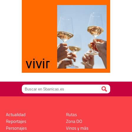
Actualidad
Rutas
Reportajes
Zona DO
Personajes
Vinos y más