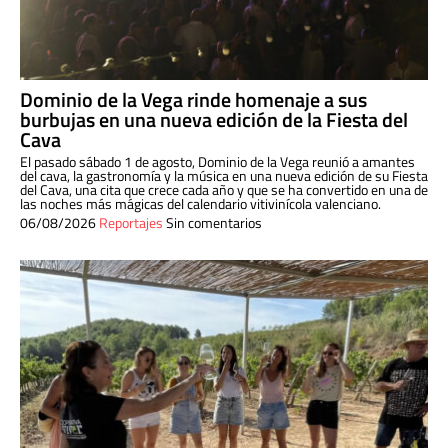
Dominio de la Vega rinde homenaje a sus
burbujas en una nueva edición de la Fiesta del
Cava
El pasado sábado 1 de agosto, Dominio de la Vega reunió a amantes
del cava, la gastronomía y la música en una nueva edición de su Fiesta
del Cava, una cita que crece cada año y que se ha convertido en una de
las noches más mágicas del calendario vitivinícola valenciano.
06/08/2026
Reportajes
Sin comentarios