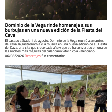
Dominio de la Vega rinde homenaje a sus
burbujas en una nueva edición de la Fiesta del
Cava
El pasado sábado 1 de agosto, Dominio de la Vega reunió a amantes
del cava, la gastronomía y la música en una nueva edición de su Fiesta
del Cava, una cita que crece cada año y que se ha convertido en una de
las noches más mágicas del calendario vitivinícola valenciano.
06/08/2026
Reportajes
Sin comentarios