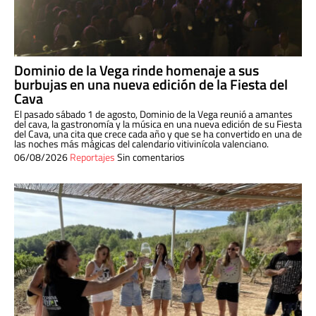
Dominio de la Vega rinde homenaje a sus
burbujas en una nueva edición de la Fiesta del
Cava
El pasado sábado 1 de agosto, Dominio de la Vega reunió a amantes
del cava, la gastronomía y la música en una nueva edición de su Fiesta
del Cava, una cita que crece cada año y que se ha convertido en una de
las noches más mágicas del calendario vitivinícola valenciano.
06/08/2026
Reportajes
Sin comentarios