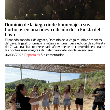
Dominio de la Vega rinde homenaje a sus
burbujas en una nueva edición de la Fiesta del
Cava
El pasado sábado 1 de agosto, Dominio de la Vega reunió a amantes
del cava, la gastronomía y la música en una nueva edición de su Fiesta
del Cava, una cita que crece cada año y que se ha convertido en una de
las noches más mágicas del calendario vitivinícola valenciano.
06/08/2026
Reportajes
Sin comentarios