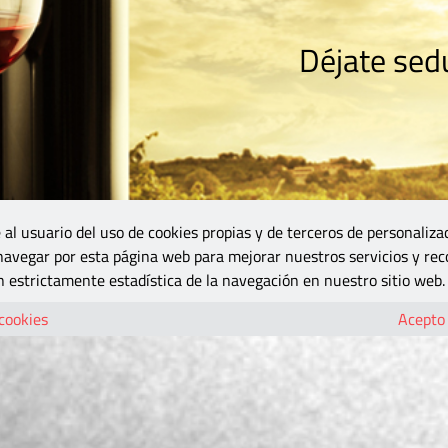
Déjate sedu
RISMO
ZONA DO
VINOS Y MÁS
GASTRONOMÍA
BLOGS
5B
 al usuario del uso de cookies propias y de terceros de personaliza
 navegar por esta página web para mejorar nuestros servicios y rec
 estrictamente estadística de la navegación en nuestro sitio web.
 cookies
Acepto