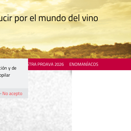
cir por el mundo del vino
 EVENTS
MOSTRA PROAVA 2026
ENOMANÍACOS
ción y de
opilar
·
No acepto