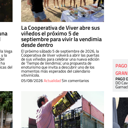
La Cooperativa de Viver abre sus
una
viñedos el próximo 5 de
l
septiembre para vivir la vendimia
desde dentro
 la Vega
El próximo sábado 5 de septiembre de 2026, la
 y la
Cooperativa de Viver volverá a abrir las puertas
del
de sus viñedos para celebrar una nueva edición
 ha
de ‘Tiempo de Vendimia’, una propuesta de
PAGO
cas del
enoturismo que invita a descubrir uno de los
momentos más esperados del calendario
GRAN
vitivinícola.
PAGO 
05/08/2026
Actualidad
Sin comentarios
DO Cav
Garnac