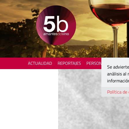
ACTUALIDAD
REPORTAJES
PERSONAJES
ENOTU
Se advierte
análisis al
información
Política de