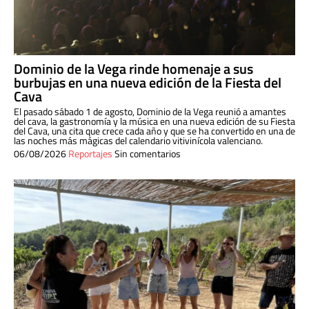
Dominio de la Vega rinde homenaje a sus
burbujas en una nueva edición de la Fiesta del
Cava
El pasado sábado 1 de agosto, Dominio de la Vega reunió a amantes
del cava, la gastronomía y la música en una nueva edición de su Fiesta
del Cava, una cita que crece cada año y que se ha convertido en una de
las noches más mágicas del calendario vitivinícola valenciano.
06/08/2026
Reportajes
Sin comentarios