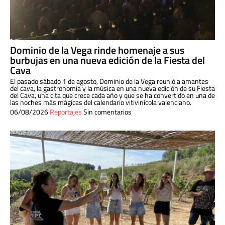
Dominio de la Vega rinde homenaje a sus
burbujas en una nueva edición de la Fiesta del
Cava
El pasado sábado 1 de agosto, Dominio de la Vega reunió a amantes
del cava, la gastronomía y la música en una nueva edición de su Fiesta
del Cava, una cita que crece cada año y que se ha convertido en una de
las noches más mágicas del calendario vitivinícola valenciano.
06/08/2026
Reportajes
Sin comentarios