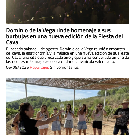
Dominio de la Vega rinde homenaje a sus
burbujas en una nueva edición de la Fiesta del
Cava
El pasado sábado 1 de agosto, Dominio de la Vega reunió a amantes
del cava, la gastronomía y la música en una nueva edición de su Fiesta
del Cava, una cita que crece cada año y que se ha convertido en una de
las noches más mágicas del calendario vitivinícola valenciano.
06/08/2026
Reportajes
Sin comentarios