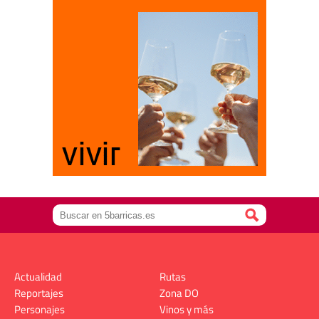
Actualidad
Rutas
Reportajes
Zona DO
Personajes
Vinos y más