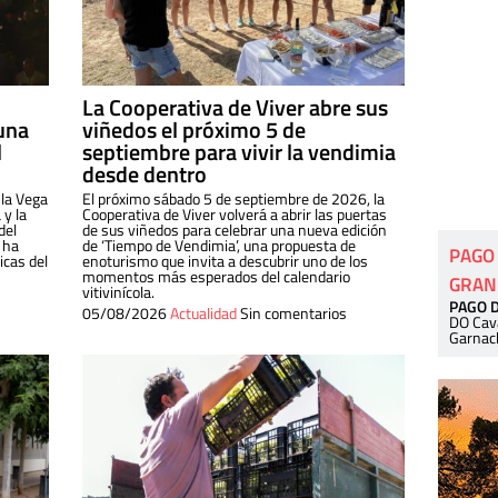
La Cooperativa de Viver abre sus
una
viñedos el próximo 5 de
l
septiembre para vivir la vendimia
desde dentro
 la Vega
El próximo sábado 5 de septiembre de 2026, la
 y la
Cooperativa de Viver volverá a abrir las puertas
del
de sus viñedos para celebrar una nueva edición
 ha
de ‘Tiempo de Vendimia’, una propuesta de
PAGO
cas del
enoturismo que invita a descubrir uno de los
momentos más esperados del calendario
GRAN
vitivinícola.
PAGO 
05/08/2026
Actualidad
Sin comentarios
DO Cav
Garnac