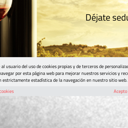
Déjate sedu
RISMO
ZONA DO
VINOS Y MÁS
GASTRONOMÍA
BLOGS
5B
 al usuario del uso de cookies propias y de terceros de personaliza
 navegar por esta página web para mejorar nuestros servicios y rec
 estrictamente estadística de la navegación en nuestro sitio web.
 cookies
Acepto