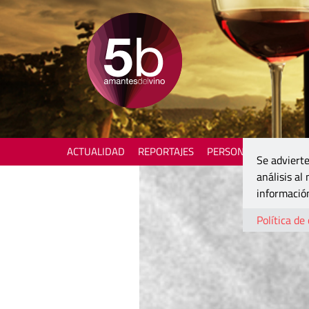
ACTUALIDAD
REPORTAJES
PERSONAJES
ENOTU
Se advierte
análisis al
información
Política de