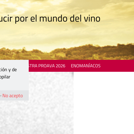
cir por el mundo del vino
 EVENTS
MOSTRA PROAVA 2026
ENOMANÍACOS
ción y de
opilar
·
No acepto