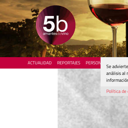
ACTUALIDAD
REPORTAJES
PERSONAJES
ENOTU
Se advierte
análisis al
información
Política de