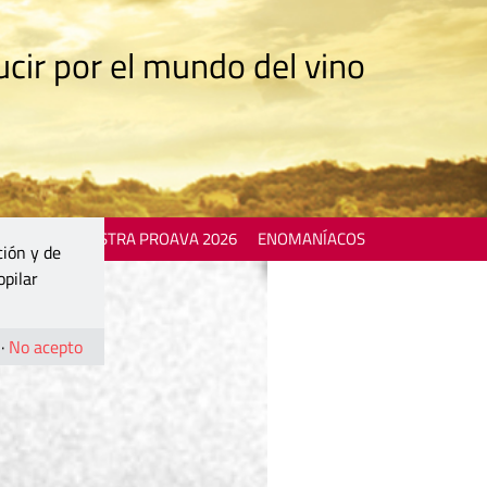
cir por el mundo del vino
 EVENTS
MOSTRA PROAVA 2026
ENOMANÍACOS
ción y de
opilar
·
No acepto