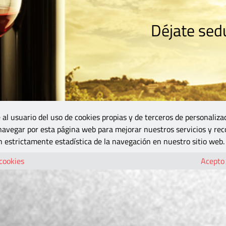
Déjate sedu
RISMO
ZONA DO
VINOS Y MÁS
GASTRONOMÍA
BLOGS
5B
 al usuario del uso de cookies propias y de terceros de personaliza
 navegar por esta página web para mejorar nuestros servicios y rec
 estrictamente estadística de la navegación en nuestro sitio web.
 cookies
Acepto