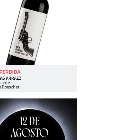
 PERDIDA
AS ARRÁEZ
icante
e Bouschet