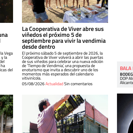
La Cooperativa de Viver abre sus
una
viñedos el próximo 5 de
l
septiembre para vivir la vendimia
desde dentro
 la Vega
El próximo sábado 5 de septiembre de 2026, la
 y la
Cooperativa de Viver volverá a abrir las puertas
del
de sus viñedos para celebrar una nueva edición
 ha
de ‘Tiempo de Vendimia’, una propuesta de
BALA
cas del
enoturismo que invita a descubrir uno de los
momentos más esperados del calendario
BODEG
vitivinícola.
DOP Al
Alicant
05/08/2026
Actualidad
Sin comentarios