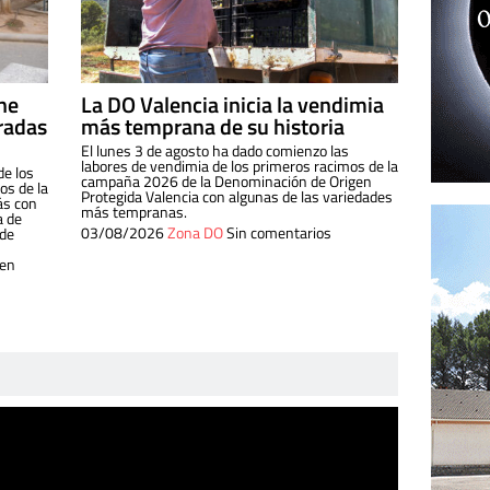
ine
La DO Valencia inicia la vendimia
radas
más temprana de su historia
El lunes 3 de agosto ha dado comienzo las
labores de vendimia de los primeros racimos de la
de los
campaña 2026 de la Denominación de Origen
s de la
Protegida Valencia con algunas de las variedades
ás con
más tempranas.
a de
03/08/2026
Zona DO
Sin comentarios
 de
 en