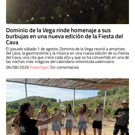
Dominio de la Vega rinde homenaje a sus
burbujas en una nueva edición de la Fiesta del
Cava
El pasado sábado 1 de agosto, Dominio de la Vega reunió a amantes
del cava, la gastronomía y la música en una nueva edición de su Fiesta
del Cava, una cita que crece cada año y que se ha convertido en una de
las noches más mágicas del calendario vitivinícola valenciano.
06/08/2026
Reportajes
Sin comentarios