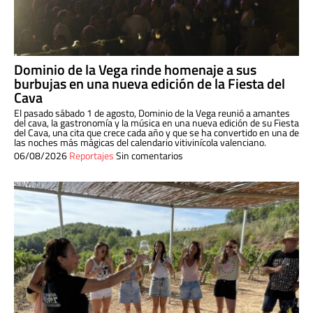
Dominio de la Vega rinde homenaje a sus
burbujas en una nueva edición de la Fiesta del
Cava
El pasado sábado 1 de agosto, Dominio de la Vega reunió a amantes
del cava, la gastronomía y la música en una nueva edición de su Fiesta
del Cava, una cita que crece cada año y que se ha convertido en una de
las noches más mágicas del calendario vitivinícola valenciano.
06/08/2026
Reportajes
Sin comentarios