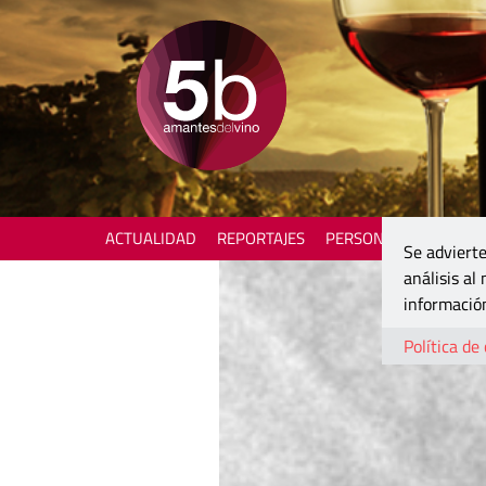
ACTUALIDAD
REPORTAJES
PERSONAJES
ENOTU
Se advierte
análisis al
información
Política de