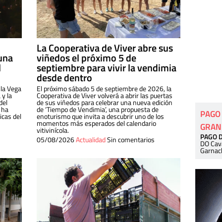
La Cooperativa de Viver abre sus
una
viñedos el próximo 5 de
l
septiembre para vivir la vendimia
desde dentro
 la Vega
El próximo sábado 5 de septiembre de 2026, la
 y la
Cooperativa de Viver volverá a abrir las puertas
del
de sus viñedos para celebrar una nueva edición
 ha
de ‘Tiempo de Vendimia’, una propuesta de
PAGO
cas del
enoturismo que invita a descubrir uno de los
momentos más esperados del calendario
GRAN
vitivinícola.
PAGO 
05/08/2026
Actualidad
Sin comentarios
DO Cav
Garnac