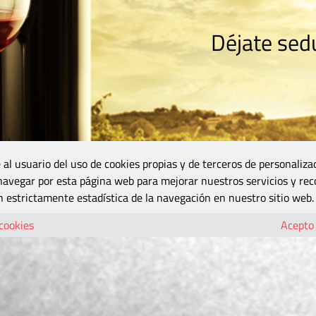
Déjate sedu
RISMO
ZONA DO
VINOS Y MÁS
GASTRONOMÍA
BLOGS
5B
 al usuario del uso de cookies propias y de terceros de personaliza
 navegar por esta página web para mejorar nuestros servicios y rec
 estrictamente estadística de la navegación en nuestro sitio web.
 cookies
Acepto