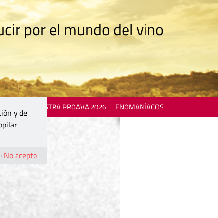
cir por el mundo del vino
 EVENTS
MOSTRA PROAVA 2026
ENOMANÍACOS
ción y de
opilar
·
No acepto