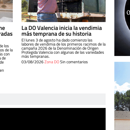
ine
La DO Valencia inicia la vendimia
radas
más temprana de su historia
El lunes 3 de agosto ha dado comienzo las
labores de vendimia de los primeros racimos de la
de los
campaña 2026 de la Denominación de Origen
s de la
Protegida Valencia con algunas de las variedades
ás con
más tempranas.
a de
03/08/2026
Zona DO
Sin comentarios
 de
 en