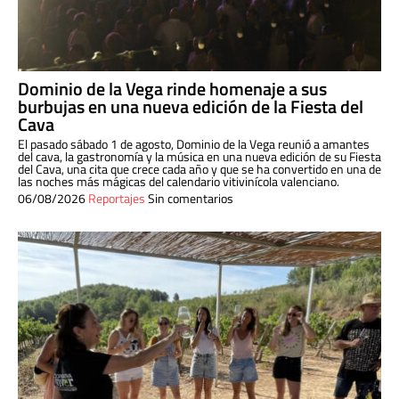
Dominio de la Vega rinde homenaje a sus
burbujas en una nueva edición de la Fiesta del
Cava
El pasado sábado 1 de agosto, Dominio de la Vega reunió a amantes
del cava, la gastronomía y la música en una nueva edición de su Fiesta
del Cava, una cita que crece cada año y que se ha convertido en una de
las noches más mágicas del calendario vitivinícola valenciano.
06/08/2026
Reportajes
Sin comentarios